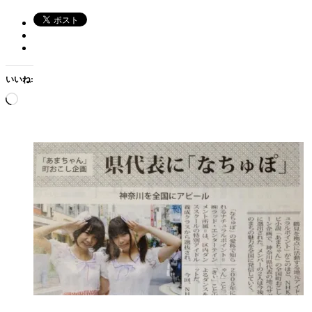
いいね:
読
み
込
み
中…