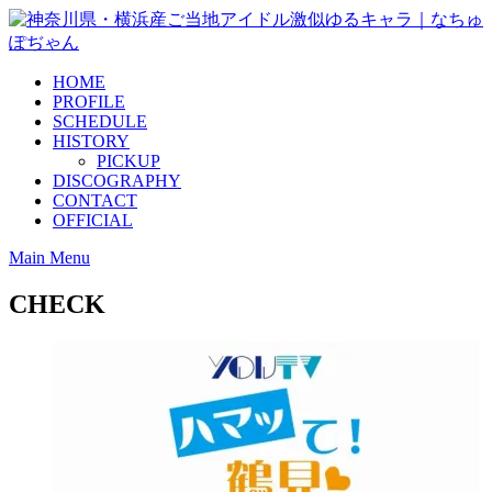
Skip
to
content
HOME
PROFILE
SCHEDULE
HISTORY
PICKUP
DISCOGRAPHY
CONTACT
OFFICIAL
Main Menu
CHECK