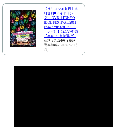
【オリコン加盟店】送
料無料■アイドリン
グ!!! DVD【TOKYO
IDOL FESTIVAL 2011
Eco&Smile feat.アイド
リング!!!】12/1/27発売
【楽ギフ_包装選択】
価格：7,524円（税込、
送料無料)
(2024/2/29時
点)