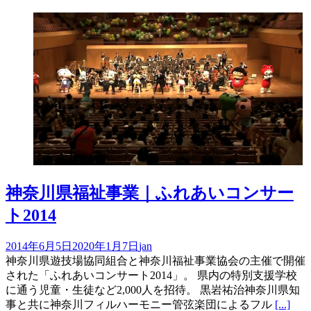
み
中…
神奈川県福祉事業｜ふれあいコンサー
ト2014
2014年6月5日
2020年1月7日
jan
神奈川県遊技場協同組合と神奈川福祉事業協会の主催で開催
された「ふれあいコンサート2014」。 県内の特別支援学校
に通う児童・生徒など2,000人を招待。 黒岩祐治神奈川県知
事と共に神奈川フィルハーモニー管弦楽団によるフル
[...]