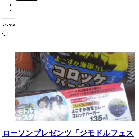
いいね:
読
み
込
み
中…
ローソンプレゼンツ「ジモドルフェス