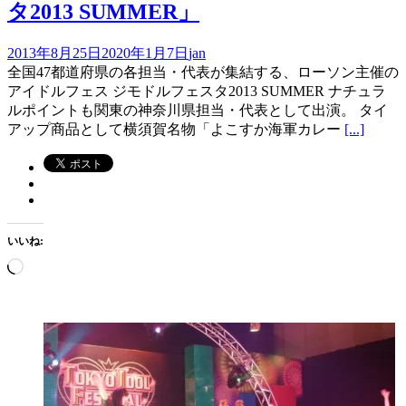
タ2013 SUMMER」
2013年8月25日
2020年1月7日
jan
全国47都道府県の各担当・代表が集結する、ローソン主催の
アイドルフェス ジモドルフェスタ2013 SUMMER ナチュラ
ルポイントも関東の神奈川県担当・代表として出演。 タイ
アップ商品として横須賀名物「よこすか海軍カレー
[...]
いいね:
読
み
込
み
中…