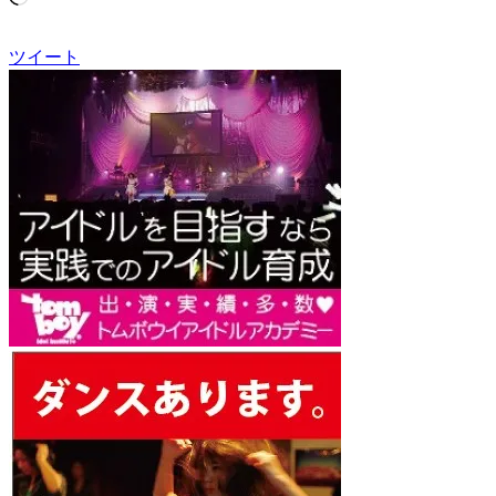
み
込
ツイート
み
中…