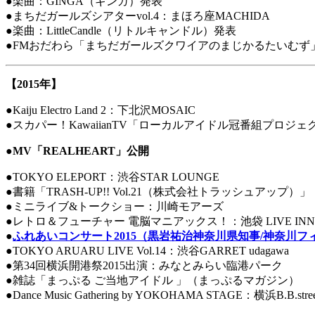
●楽曲：GINGA（ギンガ）発表
●まちだガールズシアターvol.4：まほろ座MACHIDA
●楽曲：LittleCandle（リトルキャンドル）発表
●FMおだわら「まちだガールズクワイアのまじかるたいむず
​【2015年】
●Kaiju Electro Land 2：下北沢MOSAIC
●スカパー！KawaiianTV「ローカルアイドル冠番組プロジェク
●
MV「REALHEART」公開
●TOKYO ELEPORT：渋谷STAR LOUNGE
●書籍「TRASH-UP!! Vol.21（株式会社トラッシュアップ）」
●ミニライブ&トークショー：川崎モアーズ
●レトロ＆フューチャー 電脳マニアックス！：池袋 LIVE INN 
●
ふれあいコンサート2015（黒岩祐治神奈川県知事/神奈川
●TOKYO ARUARU LIVE Vol.14：渋谷GARRET udagawa
●第34回横浜開港祭2015出演：みなとみらい臨港パーク
●雑誌「まっぷる ご当地アイドル 」（まっぷるマガジン）
●Dance Music Gathering by YOKOHAMA STAGE：横浜B.B.stree