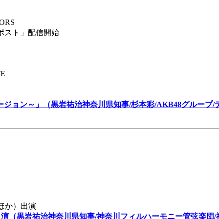
ORS
クポスト」配信開始
E
ョン～」（黒岩祐治神奈川県知事/杉本彩/AKB48グループ/デ
/ほか）出演
出演（黒岩祐治神奈川県知事/神奈川フィルハーモニー管弦楽団