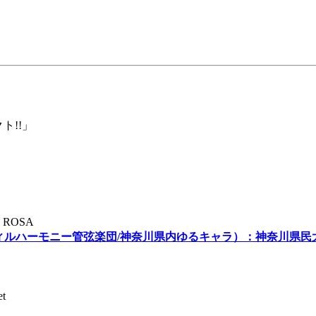
」
ト!!」
ROSA
フィルハーモニー管弦楽団/神奈川県内ゆるキャラ）：神奈川県民
t