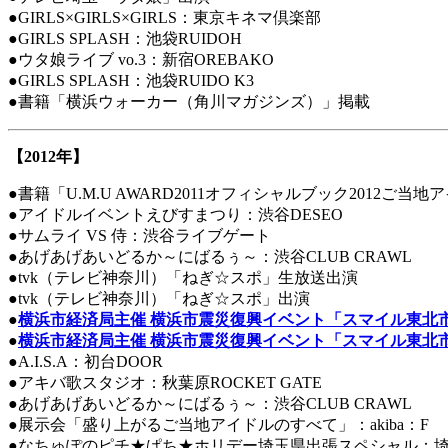
●GIRLS×GIRLS×GIRLS：東京キネマ倶楽部
●GIRLS SPLASH：池袋RUIDOH
●ウタ娘ライブ vo.3：新宿OREBAKO
●GIRLS SPLASH：池袋RUIDO K3
●書籍「横浜ウォーカー（角川マガジンズ）」掲載
【2012年】
●書籍「U.M.U AWARD2011オフィシャルブック2012ご当
●アイドルイベントえびすまつり：渋谷DESEO
●サムライ VS 侍：渋谷ライブゲート
●あげあげあいどるか～にばるぅ～：渋谷CLUB CRAWL
●tvk（テレビ神奈川）「ねぎ☆スポ」生放送出演
●tvk（テレビ神奈川）「ねぎ☆スポ」出演
●
横浜市経済局主催 横浜市震災復興イベント「スマイル東北
●
横浜市経済局主催 横浜市震災復興イベント「スマイル東北
●A.I.S.A：初台DOOR
●アキバ歌スタジオ：秋葉原ROCKET GATE
●あげあげあいどるか～にばるぅ～：渋谷CLUB CRAWL
●展示会「盛り上がるご当地アイドルのすべて」：akiba：F
●なちゅぽのピチ★ぱち★ホリデー埼玉県出張スペシャル：埼