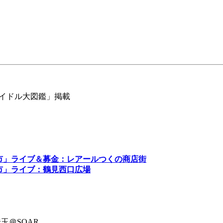
地アイドル大図鑑」掲載
市」ライブ＆募金：レアールつくの商店街
市」ライブ：鶴見西口広場
玉＠SOAR