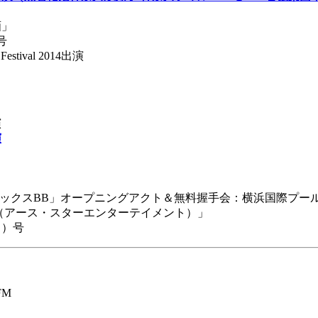
画」
号
ival 2014出演
演
演
レックスBB」オープニングアクト＆無料握手会：横浜国際プー
て（アース・スターエンターテイメント）」
日）号
FM