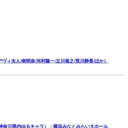
ヴィ夫人/南明奈/河村隆一/立川俊之/荒川静香/ほか）
/神奈川県内ゆるキャラ）：横浜みなとみらい大ホール