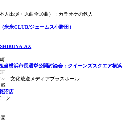
、本人出演・原曲全10曲）：カラオケの鉄人
（米米CLUB/ジェームス小野田）
IBUYA-AX
高崎
担当
横浜市長選挙公開討論会：クイーンズスクエア横浜
CH
おやゆび～：文化放送メディアプラスホール
掲載
崎菱沼店
パーク
公園