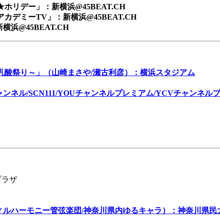
リデー」：新横浜@45BEAT.CH
デミーTV」：新横浜@45BEAT.CH
@45BEAT.CH
ル乳酸祭り～」（山崎まさや/瀬古利彦）：横浜スタジアム
ル/SCN111/YOUチャンネルプレミアム/YCVチャンネルプ
プラザ
フィルハーモニー管弦楽団/神奈川県内ゆるキャラ）：神奈川県民