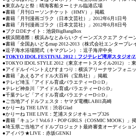
●東京みなと祭：晴海客船ターミナル臨港広場
●書籍「月刊ローソンチケット（HMV）」掲載
●書籍「月刊漫画ゴラク（日本文芸社）」2012年6月1日号
●書籍「月刊漫画ゴラク（日本文芸社）」2012年6月8日号
●ブクロDEナイト：池袋BigBangBox
●横浜開港際：横浜みなとみらいクイーンズスクエア クイー
●書籍「全国あいどるmap 2012-2013（株式会社エンターブ
●逗子海水浴場開式（キマグレン）：逗子海岸中央
●
TOKYO IDOL FESTIVAL 2012：フジテレビ湾岸スタジオ/Zep
●TOKYO IDOL STYLE 2012（東京オートスタイル2012
●アイドルイベントえびすまつり：横浜アリーナサンフォニ
●書籍「あえるアイドル大百科（宝島社）」掲載
●テレビ埼玉「アイドル育成バラエティーD☆D」
●テレビ神奈川「アイドル育成バラエティーD☆D」
●千葉テレビ「アイドル育成バラエティーD☆D」
●ご当地アイドルフェスタ：ヤマダ電機LABI1高崎
●かりーね THE LIVE：渋谷Glad
●かりーね THE LIVE：芝浦スタジオキューブ326
●書籍「キュン！Vol.6 J・POP GIRLS（COSMIC MOOK）」
●埼玉県ご当地アイドルプロジェクト最終審査オーディション
●アイパラ★LIVE：赤坂GENKI