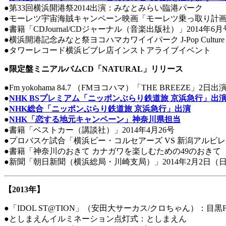
●第33回横浜開港祭2014出演：みなとみらい臨港パーク
●モーレツ宇宙海賊キャンペーン映画「モーレツ乗っ取り計
●書籍「CDJournal/CDジャーナル（音楽出版社）」2014年6月
●横浜開港記念みなと祭ヨコハマカワイイパーク J-Pop Culture Fest
●タワーレコード横浜ビブレ店インストアライブイベント
●
限定盤ミニアルバムCD「NATURAL」リリース
●Fm yokohama 84.7 （FMヨコハマ）「THE BREEZE」2日出
●
NHK BSプレミアム「ニッポンぶらり鉄道旅 京浜急行」出
●
NHK総合「ニッポンぶらり鉄道旅 京浜急行」出演
●
NHK「恋する地元キャンペーン」神奈川県担当
●書籍「ベストカー（講談社）」2014年4月26号
●プロバスケ試合「横浜ビー・コルセアーズ VS 新潟アルビ
●書籍「神奈川のおきて カナガワを楽しむための49のおき
●新聞「朝日新聞（横浜総局・川崎支局）」2014年2月2日（
【2013年】
●「IDOL ST@TION」（安田大サーカス/クロちゃん）：目黒
●としまえんイルミネーション点灯式：としまえん