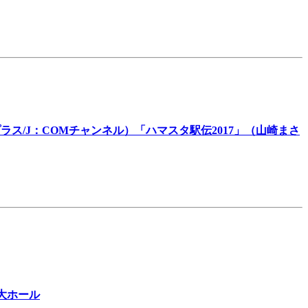
ラス/J：COMチャンネル）「ハマスタ駅伝2017」（山崎まさ
大ホール