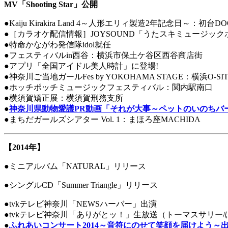
MV「Shooting Star」公開
●Kaiju Kirakira Land 4～人形エリィ製造2年記念日～：初台DO
●［カラオケ配信情報］JOYSOUND「うたスキミュージッ
●特命かながわ発信隊idol就任
●フェスティバルin西谷：横浜市保土ケ谷区西谷商店街
●アプリ「全国アイドル美人時計」に登場!
●神奈川ご当地ガールFes by YOKOHAMA STAGE：横浜O-SIT
●ホッチポッチミュージックフェスティバル：関内駅南口
●横須賀矯正展：横須賀刑務支所
●
神奈川県動物愛護PR動画「それが大事～ペットのいのちバージ
●まちだガールズシアター Vol. 1：まほろ座MACHIDA
【2014年】
●ミニアルバム「NATURAL」リリース
●シングルCD「Summer Triangle」リリース
●tvkテレビ神奈川「NEWSハーバー」出演
●tvkテレビ神奈川「ありがとッ！」生放送（トーマスサリー
●
ふれあいコンサート2014～音符にのせて笑顔を届けよう～