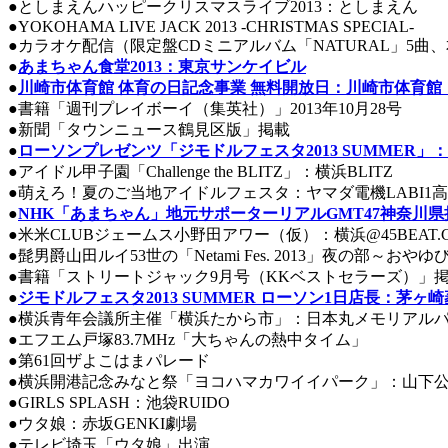
●としまえんハッピークリスマスライブ2013：としまえん
●YOKOHAMA LIVE JACK 2013 -CHRISTMAS SPECIAL-
●カラオケ配信（限定盤CDミニアルバム「NATURAL」5曲
●
あまちゃん食堂2013：東京サンケイビル
●
川崎市体育館 体育の日記念事業 無料開放日：川崎市体育館 
●書籍「週刊プレイボーイ（集英社）」2013年10月28号
●新聞「タウンニュース鶴見区版」掲載
●
ローソンプレゼンツ「ジモドルフェスタ2013 SUMMER」：SH
●アイドル甲子園「Challenge the BLITZ」：横浜BLITZ
●萌えろ！夏のご当地アイドルフェスタ：ヤマダ電機LABI1
●
NHK「あまちゃん」地元サポーターリアルGMT47神奈川県
●米米CLUBジェームス小野田アワー（仮）：横浜@45BEAT.
●髭男爵山田ルイ53世の「Netami Fes. 2013」夜の部～
●書籍「ストリートジャック9月号（KKベストセラーズ）」
●
ジモドルフェスタ2013 SUMMER ローソン1日店長：茅ヶ
●横浜青年会議所主催「横浜たから市」：日本丸メモリアル
●エフエム戸塚83.7MHz「大ちゃんの熱中タイム」
●第61回ザよこはまパレード
●横浜開港記念みなと祭「ヨコハマカワイイパーク」：山下
●GIRLS SPLASH：池袋RUIDO
●ウタ娘：赤坂GENKI劇場
●テレビ埼玉「ウタ娘」出演