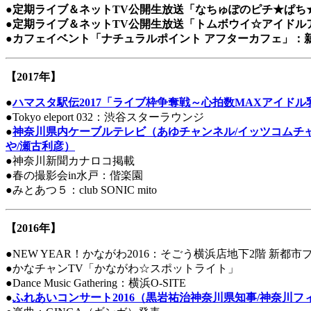
●
定期ライブ＆ネットTV公開生放送「なちゅぽのピチ★ぱち★ホ
●
定期ライブ＆ネットTV公開生放送「トムボウイ☆アイドルアカ
●
カフェイベント「ナチュラルポイント アフターカフェ」：新横浜
【2017年】
●
ハマスタ駅伝2017「ライブ枠争奪戦～心拍数MAXアイド
●Tokyo eleport 032：渋谷スターラウンジ
●
神奈川県内ケーブルテレビ（あゆチャンネル/イッツコムチャンネ
や/瀬古利彦）
●神奈川新聞カナロコ掲載
●春の撮影会in水戸：偕楽園
●みとあつ５：club SONIC mito
【2016年】
●NEW YEAR！かながわ2016：そごう横浜店地下2階 新都市
●かなチャンTV「かながわ☆スポットライト」
●Dance Music Gathering：横浜O-SITE
●
ふれあいコンサート2016（黒岩祐治神奈川県知事/神奈川