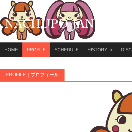
Skip
to
content
HOME
PROFILE
SCHEDULE
HISTORY
DIS
PROFILE｜プロフィール