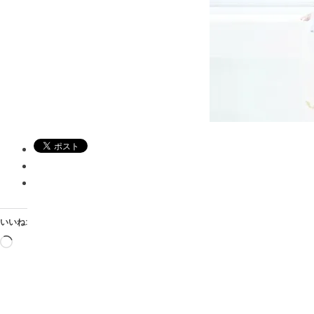
いいね:
読
み
込
み
中…