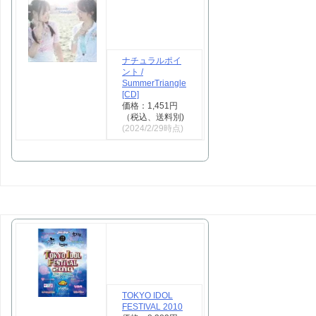
ナチュラルポイ
ント /
SummerTriangle
[CD]
価格：1,451円
（税込、送料別)
(2024/2/29時点)
TOKYO IDOL
FESTIVAL 2010