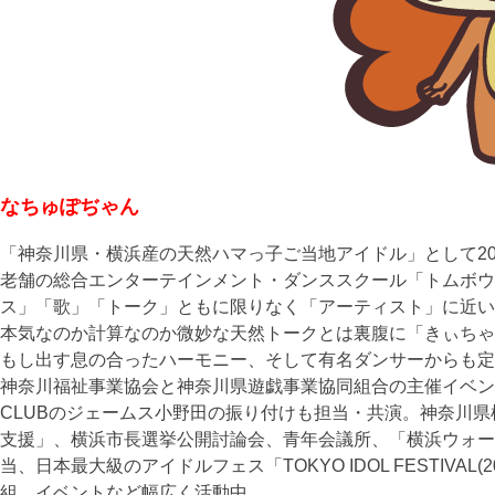
なちゅぽぢゃん
「神奈川県・横浜産の天然ハマっ子ご当地アイドル」として20
老舗の総合エンターテインメント・ダンススクール「トムボウ
ス」「歌」「トーク」ともに限りなく「アーティスト」に近い
本気なのか計算なのか微妙な天然トークとは裏腹に「きぃちゃん(
もし出す息の合ったハーモニー、そして有名ダンサーからも定
神奈川福祉事業協会と神奈川県遊戯事業協同組合の主催イベ
CLUBのジェームス小野田の振り付けも担当・共演。神奈川県
支援」、横浜市長選挙公開討論会、青年­会議所、「横浜ウォー
当、日本最大級のアイドルフェ­ス「TOKYO IDOL FESTIV
組、イベントなど幅広く活動中。