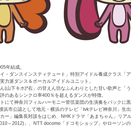
05年結成。
イ・ダンスインスティテュート」特別アイドル養成クラス「ア
実力派ダンス＆ボー­カルアイドルユニット。
山下キホ)*右」の甘えん­坊なふんわりとした甘い歌声と「うー
評のあるシンクロ率400％を超えるダンスが特徴。
ントにて神奈川フィルハーモニー管弦楽団の生演奏をバックに
横浜市公認として地元・横浜のテレビ「tvkテレビ神奈川」生
カー」編集長対談をはじめ、NHKドラマ「あまちゃん」リアル
AL(2010～2012)」、NTT docomo「ドコモショップ」や