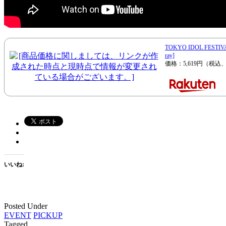
TOKYO IDOL FESTIVA
ray]
価格：5,619円（税込
いいね:
Posted Under
EVENT
PICKUP
Tagged