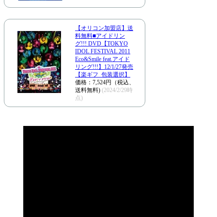
【オリコン加盟店】送
料無料■アイドリン
グ!!! DVD【TOKYO
IDOL FESTIVAL 2011
Eco&Smile feat.アイド
リング!!!】12/1/27発売
【楽ギフ_包装選択】
価格：7,524円（税込、
送料無料)
(2024/2/29時
点)