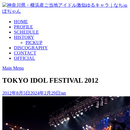
Skip
to
content
HOME
PROFILE
SCHEDULE
HISTORY
PICKUP
DISCOGRAPHY
CONTACT
OFFICIAL
Main Menu
TOKYO IDOL FESTIVAL 2012
2012年8月5日
2024年2月29日
jan