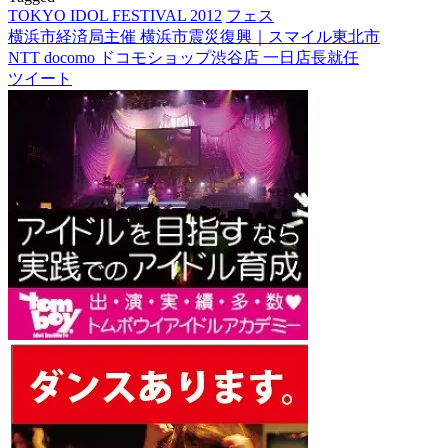
TOKYO IDOL FESTIVAL 2012
フェス
Post
横浜市経済局主催 横浜市震災復興｜スマイル東北市
NTT docomo ドコモショップ渋谷店 一日店長就任
navigation
ツイート